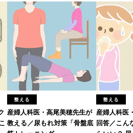
整える
整える
ク
産婦人科医・高尾美穂先生が
産婦人科医
こ
教える／尿もれ対策「骨盤底
回答／こん