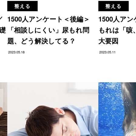
整える
整える
／
1500人アンケート＜後編＞
1500人ア
礎
「相談しにくい」尿もれ問
もれは「咳
題、どう解決してる？
大要因
2023.05.18
2023.05.11