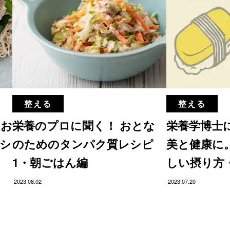
整える
整える
 お
栄養のプロに聞く！ おとな
栄養学博士
シ
のためのタンパク質レシピ
美と健康に
1・朝ごはん編
しい摂り方
2023.08.02
2023.07.20