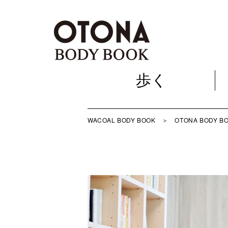
歩く
歩く
WACOAL BODY BOOK
＞
OTONA BODY B