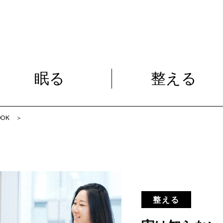
眠る
整える
眠る
整える
装
OOK
＞
整える