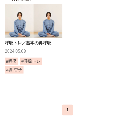
呼吸トレ／基本の鼻呼吸
2024.05.08
#呼吸
#呼吸トレ
#堀 杏子
1