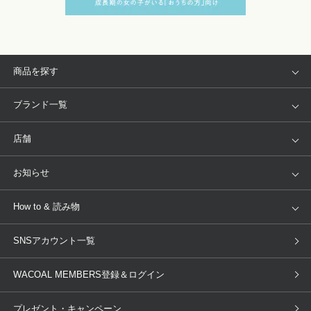
商品を探す
アイテム
ブランド
ブランド一覧
ランキング
セール
WACOAL
Wing
店舗
トピックス
Salute
Yue
店舗を探す
お知らせ
AMPHI
une nana cool
来店予約
新着情報
How to & 読み物
GOCOCi
WACOAL SIZE ORDER
ブラ無料診断
重要なお知らせ
下着の基礎知識
ワコールボディブック
SNSアカウント一覧
OUR WACOAL
YOJOY
取り置き・取り寄せサービス
商品回収
ブラチェック
わたしに合うブラ診断
WACOAL Remamma
Mens Innerwear
WACOAL MEMBERS登録＆ログイン
3Dボディスキャン
お知らせ
ブラパン
ワコールスタイル
CW-X
Imported Brands
プレゼント・キャンペーン