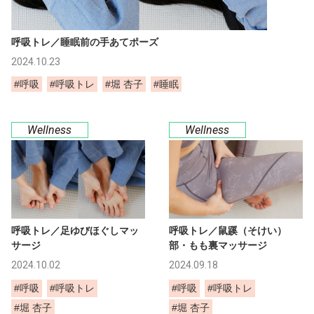
呼吸トレ／睡眠前の手あてポーズ
2024.10.23
#呼吸
#呼吸トレ
#堀 杏子
#睡眠
Wellness
Wellness
呼吸トレ／足ゆびほぐしマッ
呼吸トレ／鼠蹊（そけい）
サージ
部・もも裏マッサージ
2024.10.02
2024.09.18
#呼吸
#呼吸トレ
#呼吸
#呼吸トレ
#堀 杏子
#堀 杏子