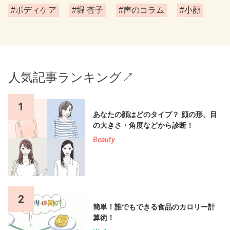
#ボディケア
#堀 杏子
#声のコラム
#小顔
人気記事ランキング↗︎
1
あなたの顔はどのタイプ？ 顔の形、目
の大きさ・角度などから診断！
Beauty
2
簡単！誰でもできる食品のカロリー計
算術！