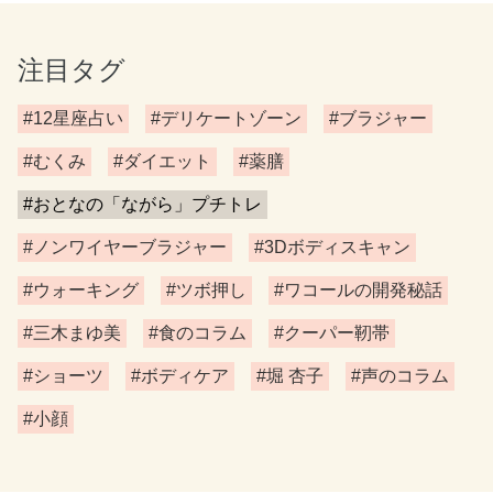
注目タグ
#12星座占い
#デリケートゾーン
#ブラジャー
#むくみ
#ダイエット
#薬膳
#おとなの「ながら」プチトレ
#ノンワイヤーブラジャー
#3Dボディスキャン
#ウォーキング
#ツボ押し
#ワコールの開発秘話
#三木まゆ美
#食のコラム
#クーパー靭帯
#ショーツ
#ボディケア
#堀 杏子
#声のコラム
#小顔