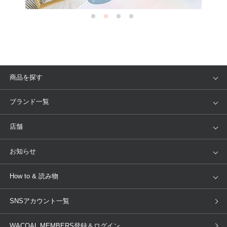
商品を探す
アイテム
ブランド
ブランド一覧
ランキング
セール
WACOAL
Wing
店舗
トピックス
Salute
Yue
店舗を探す
お知らせ
AMPHI
une nana cool
来店予約
新着情報
How to & 読み物
GOCOCi
WACOAL SIZE ORDER
ブラ無料診断
重要なお知らせ
下着の基礎知識
ワコールボディブック
SNSアカウント一覧
OUR WACOAL
YOJOY
取り置き・取り寄せサービス
商品回収
ブラチェック
わたしに合うブラ診断
WACOAL Remamma
Mens Innerwear
WACOAL MEMBERS登録＆ログイン