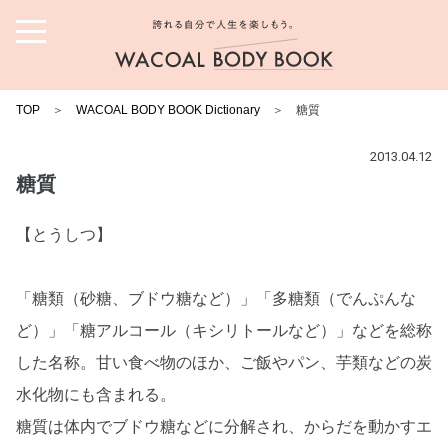
誇れる自分で人生を楽しも
う。ワコール ボディブック
TOP
＞
WACOAL BODY BOOK Dictionary
＞ 糖質
2013.04.12
糖質
【とうしつ】
「糖類（砂糖、ブドウ糖など）」「多糖類（でんぷんな
ど）」「糖アルコール（キシリトールなど）」などを総称
した名称。甘い食べ物のほか、ご飯やパン、芋類などの炭
水化物にも含まれる。
糖質は体内でブドウ糖などに分解され、からだを動かすエ