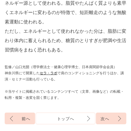
ネルギー源として使われる。脂質やたんぱく質よりも素早
くエネルギーに変わるのが特徴で、短距離走のような無酸
素運動に使われる。
ただし、エネルギーとして使われなかった分は、脂肪に変
わり体内に蓄えられるため、糖質のとりすぎが肥満や生活
習慣病をまねく恐れもある。
監修／山口光圀（理学療法士・健康心理学博士、日本肩関節学会会員）
神奈川県にて開業した
セラ・ラボ
で肩のコンディショニングを行うほか、講
演・セミナー活動も行っている。
※当サイトに掲載されているコンテンツすべて（文章、画像など）の転載・
転用・複製・改変を固く禁じます。
前へ
トップへ
次へ