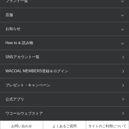
ブランド一覧
ランキング
セール
WACOAL
Wing
店舗
トピックス
Salute
Yue
店舗を探す
お知らせ
AMPHI
une nana cool
来店予約
新着情報
How to & 読み物
GOCOCi
WACOAL SIZE ORDER
ブラ無料診断
重要なお知らせ
下着の基礎知識
ワコールボディブック
SNSアカウント一覧
OUR WACOAL
YOJOY
取り置き・取り寄せサービス
商品回収
ブラチェック
わたしに合うブラ診断
WACOAL Remamma
Mens Innerwear
WACOAL MEMBERS登録＆ログイン
3Dボディスキャン
お知らせ
ブラパン
ワコールスタイル
CW-X
Imported Brands
プレゼント・キャンペーン
ニュース＆トピックス
フェムケアポータルサイト
大人の工場見学in長崎
Licensed Brands
公式アプリ
大人の工場見学inベトナム
人間科学研究開発センター見学
ブランド一覧へ
店舗体験記（マンガ）
ワコールカルネアプリ使い方ガイ
ワコールウェブストア
ド（マンガ）
お問い合わせ
よくあるご質問
サイトのご利用について