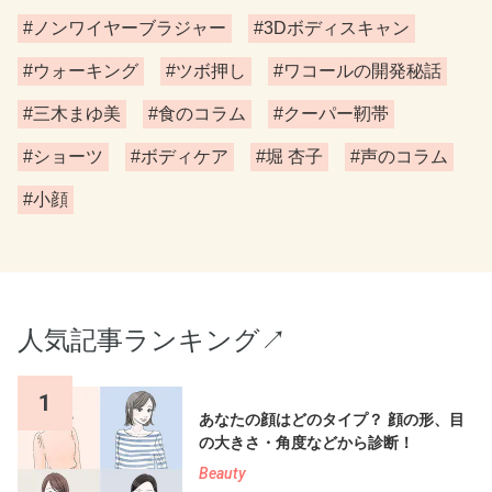
#ノンワイヤーブラジャー
#3Dボディスキャン
#ウォーキング
#ツボ押し
#ワコールの開発秘話
#三木まゆ美
#食のコラム
#クーパー靭帯
#ショーツ
#ボディケア
#堀 杏子
#声のコラム
#小顔
人気記事ランキング↗︎
1
あなたの顔はどのタイプ？ 顔の形、目
の大きさ・角度などから診断！
Beauty