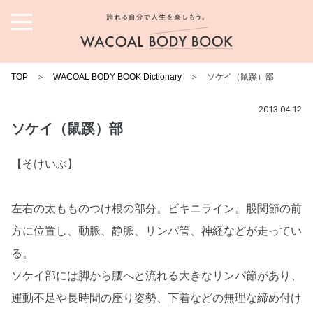
誇れる自分で人生を楽しも
う。ワコール ボディブック
TOP
＞
WACOAL BODY BOOK Dictionary
＞ ソケイ（鼠蹊）部
2013.04.12
ソケイ（鼠蹊）部
【そけいぶ】
左右の太もものつけ根の部分。ビキニライン。股関節の前
方に位置し、動脈、静脈、リンパ管、神経などが走ってい
る。
ソケイ部には脚から腰へと流れる大きなリンパ節があり、
運動不足や長時間の座り姿勢、下着などの無理な締め付け