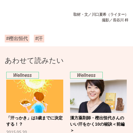
取材・文／川口夏希（ライター）
撮影／長谷川 梓
#樫出恒代
#汗
あわせて読みたい
Wellness
Wellness
「汗っかき」は3歳までに決定
漢方薬剤師・樫出恒代さんの
する！？
いい汗をかく10の秘訣＜前編
＞
2015.05.20