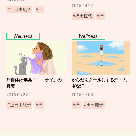
2015.04.22
#上田由紀子
#汗
#樫出恒代
#汗
Wellness
Wellness
汗自体は無臭！「ニオイ」の
からだをクールにする汗・ム
真実
ダな汗
2015.05.27
2015.07.08
#上田由紀子
#汗
#汗
#田村照子