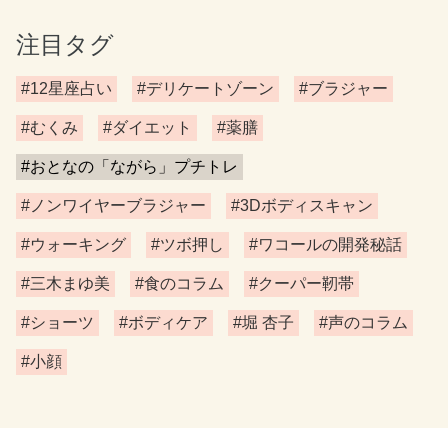
注目タグ
#12星座占い
#デリケートゾーン
#ブラジャー
#むくみ
#ダイエット
#薬膳
#おとなの「ながら」プチトレ
#ノンワイヤーブラジャー
#3Dボディスキャン
#ウォーキング
#ツボ押し
#ワコールの開発秘話
#三木まゆ美
#食のコラム
#クーパー靭帯
#ショーツ
#ボディケア
#堀 杏子
#声のコラム
#小顔