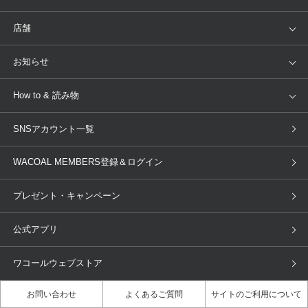
ランキング
セール
WACOAL
Wing
店舗
トピックス
Salute
Yue
店舗を探す
お知らせ
AMPHI
une nana cool
来店予約
新着情報
How to & 読み物
GOCOCi
WACOAL SIZE ORDER
ブラ無料診断
重要なお知らせ
下着の基礎知識
ワコールボディブック
SNSアカウント一覧
OUR WACOAL
YOJOY
取り置き・取り寄せサービス
商品回収
ブラチェック
わたしに合うブラ診断
WACOAL Remamma
Mens Innerwear
WACOAL MEMBERS登録＆ログイン
3Dボディスキャン
お知らせ
ブラパン
ワコールスタイル
CW-X
Imported Brands
プレゼント・キャンペーン
ニュース＆トピックス
フェムケアポータルサイト
大人の工場見学in長崎
Licensed Brands
公式アプリ
大人の工場見学inベトナム
人間科学研究開発センター見学
ブランド一覧へ
店舗体験記（マンガ）
ワコールカルネアプリ使い方ガイ
ワコールウェブストア
ド（マンガ）
お問い合わせ
よくあるご質問
サイトのご利用について
3Dボディスキャン体験（マンガ）