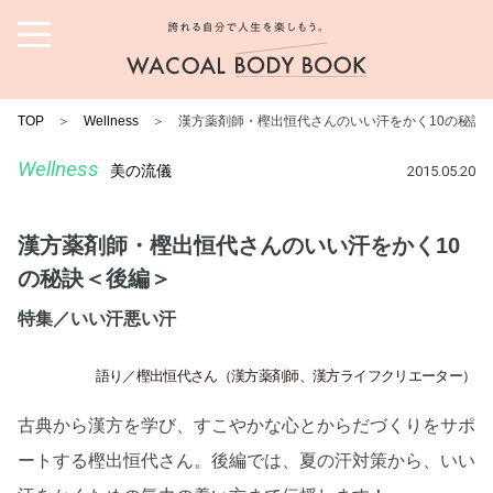
誇れる自分で人生を楽しも
う。ワコール ボディブック
TOP
＞
Wellness
＞ 漢方薬剤師・樫出恒代さんのいい汗をかく10の秘訣
Wellness
美の流儀
2015.05.20
漢方薬剤師・樫出恒代さんのいい汗をかく10
の秘訣＜後編＞
特集／いい汗悪い汗
語り／樫出恒代さん（漢方薬剤師、漢方ライフクリエーター）
古典から漢方を学び、すこやかな心とからだづくりをサポ
ートする樫出恒代さん。後編では、夏の汗対策から、いい