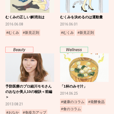
むくみの正しい解消法は
むくみを決めるのは運動量
2016.06.08
2016.06.01
#むくみ
#新見正則
#むくみ
#新見正則
Beauty
Wellness
予防医療のプロ細川モモさん
「1杯のみそ汁」
のおなか美人10の秘訣＜前編
2014.06.25
＞
#健康のコラム
#発酵食品
2013.08.21
#食のコラム
#おなか
#免疫力アップ