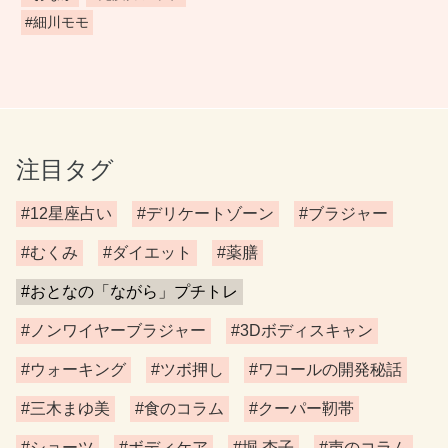
#細川モモ
注目タグ
#12星座占い
#デリケートゾーン
#ブラジャー
#むくみ
#ダイエット
#薬膳
#おとなの「ながら」プチトレ
#ノンワイヤーブラジャー
#3Dボディスキャン
#ウォーキング
#ツボ押し
#ワコールの開発秘話
#三木まゆ美
#食のコラム
#クーパー靭帯
#ショーツ
#ボディケア
#堀 杏子
#声のコラム