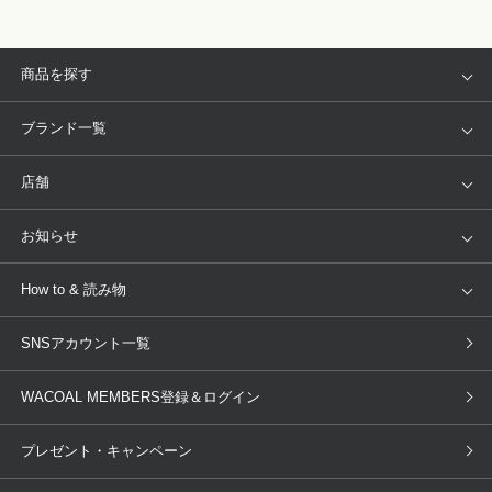
商品を探す
アイテム
ブランド
ブランド一覧
ランキング
セール
WACOAL
Wing
店舗
トピックス
Salute
Yue
店舗を探す
お知らせ
AMPHI
une nana cool
来店予約
新着情報
How to & 読み物
GOCOCi
WACOAL SIZE ORDER
ブラ無料診断
重要なお知らせ
下着の基礎知識
ワコールボディブック
SNSアカウント一覧
OUR WACOAL
YOJOY
取り置き・取り寄せサービス
商品回収
ブラチェック
わたしに合うブラ診断
WACOAL Remamma
Mens Innerwear
WACOAL MEMBERS登録＆ログイン
3Dボディスキャン
お知らせ
ブラパン
ワコールスタイル
CW-X
Imported Brands
プレゼント・キャンペーン
ニュース＆トピックス
フェムケアポータルサイト
大人の工場見学in長崎
Licensed Brands