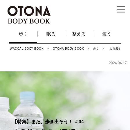
歩く
眠る
整える
装う
WACOAL BODY BOOK
＞
OTONA BODY BOOK
＞
歩く
＞ 大谷義夫先生が
2024.04.17
【特集】また、歩き出そう！ ＃04