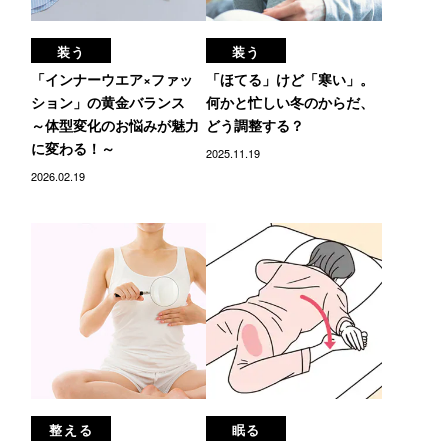
装う
装う
「インナーウエア×ファッ
「ほてる」けど「寒い」。
ション」の黄金バランス
何かと忙しい冬のからだ、
～体型変化のお悩みが魅力
どう調整する？
に変わる！～
2025.11.19
2026.02.19
整える
眠る