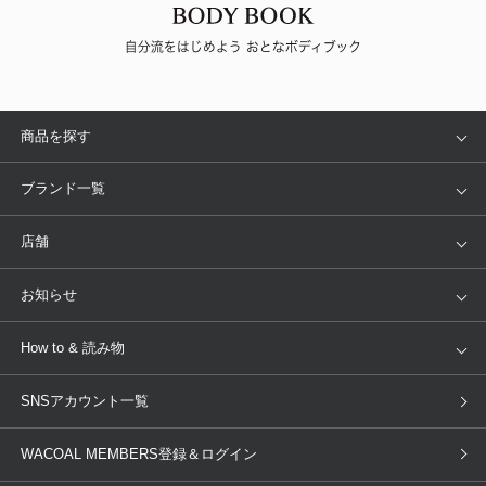
商品を探す
アイテム
ブランド
ブランド一覧
ランキング
セール
WACOAL
Wing
店舗
トピックス
Salute
Yue
店舗を探す
お知らせ
AMPHI
une nana cool
来店予約
新着情報
How to & 読み物
GOCOCi
WACOAL SIZE ORDER
ブラ無料診断
重要なお知らせ
下着の基礎知識
ワコールボディブック
SNSアカウント一覧
OUR WACOAL
YOJOY
取り置き・取り寄せサービス
商品回収
ブラチェック
わたしに合うブラ診断
WACOAL Remamma
Mens Innerwear
WACOAL MEMBERS登録＆ログイン
3Dボディスキャン
お知らせ
ブラパン
ワコールスタイル