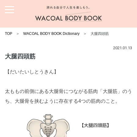
誇れる自分で人生を楽しも
う。ワコール ボディブック
TOP
＞
WACOAL BODY BOOK Dictionary
＞ 大腿四頭筋
2021.01.13
大腿四頭筋
【だいたいしとうきん】
太ももの前側にある大腿骨につながる筋肉「大腿筋」のう
ち、大腿骨を挟むように存在する4つの筋肉のこと。