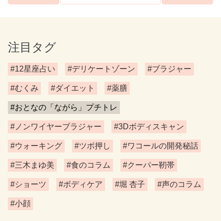
注目タグ
#12星座占い
#デリケートゾーン
#ブラジャー
#むくみ
#ダイエット
#薬膳
#おとなの「ながら」プチトレ
#ノンワイヤーブラジャー
#3Dボディスキャン
#ウォーキング
#ツボ押し
#ワコールの開発秘話
#三木まゆ美
#食のコラム
#クーパー靭帯
#ショーツ
#ボディケア
#堀 杏子
#声のコラム
#小顔