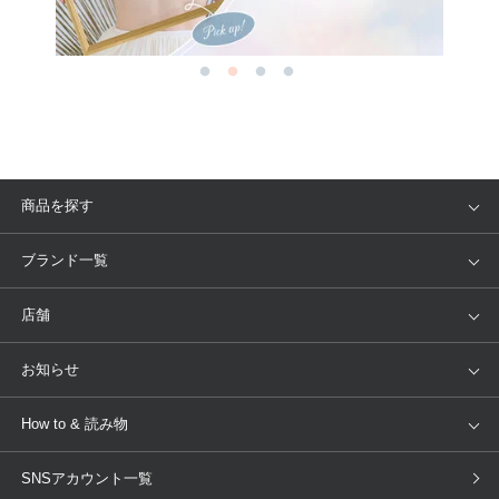
商品を探す
アイテム
ブランド
ブランド一覧
ランキング
セール
WACOAL
Wing
店舗
トピックス
Salute
Yue
店舗を探す
お知らせ
AMPHI
une nana cool
来店予約
新着情報
How to & 読み物
GOCOCi
WACOAL SIZE ORDER
ブラ無料診断
重要なお知らせ
下着の基礎知識
ワコールボディブック
SNSアカウント一覧
OUR WACOAL
YOJOY
取り置き・取り寄せサービス