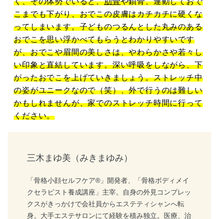
く、その体勢でいると、
肋骨
や鎖骨、連動しておで
こまでも下がり、おでこの皮膚はカチカチに硬くな
ってしまいます。子どものつるんとした丸みのある
おでこを思い浮かべてもらうとわかりやすいです
が、おでこや眉間の美しさは、やわらかさや若々し
い印象と直結しています。深い呼吸をしながら、下
がったおでこを上げていきましょう。ストレッチ中
の姿がユニークなので（笑）、外で行うのは難しい
かもしれませんが、家でのストレッチ時間に行って
ください。
三木まゆ美（みきまゆみ）
「骨格小顔セルフケア®」開発者、「骨格ボディメイ
クセラピスト養成講座」主宰。自身の外見コンプレッ
クスがきっかけで会社員からエステティシャンへ転
身。大手エステサロンにて経験を積み独立。医療、治