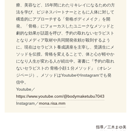
療、美容など、15年間にわたりキレイになるための方
法を学び、ビジネスパートナーとともに人体に対して
構造的にアプローチする「骨格ボディメイク」を開
発。「骨格」にフォーカスしたユニークなメソッドと
劇的な効果が話題を呼び、予約の取れないセラピスト
となりメディア取材や共同開発依頼が殺到するよう
に。現在はセラピスト養成講座を主宰し、受講生にメ
ソッドを伝授。骨格を変えることで、体と心が軽やか
になり人生が変わる人が続出中。著書に『予約の取れ
ないセラピストの 骨格小顔１分メソッド』（オレン
ジページ）。メソッドはYoutubeやInstagramでも発
信中。
Youtube／
https://www.youtube.com/@bodymaketubu7043
Instagram／
mona.risa.mm
指導／三木まゆ美