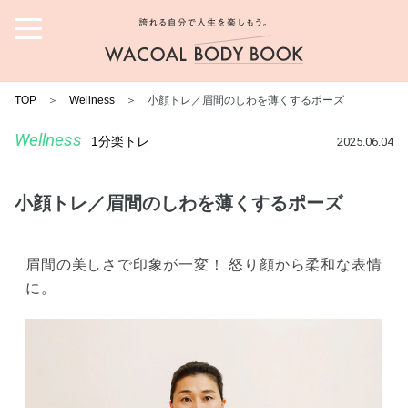
誇れる自分で人生を楽しも
う。ワコール ボディブック
TOP
＞
Wellness
＞ 小顔トレ／眉間のしわを薄くするポーズ
Wellness
1分楽トレ
2025.06.04
小顔トレ／眉間のしわを薄くするポーズ
眉間の美しさで印象が一変！ 怒り顔から柔和な表情
に。