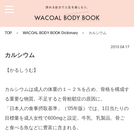
誇れる自分で人生を楽しも
う。ワコール ボディブック
TOP
＞
WACOAL BODY BOOK Dictionary
＞ カルシウム
2013.04.17
カルシウム
【かるしうむ】
カルシウムは成人の体重の１～２％を占め、骨格を構成す
る重要な物質。不足すると骨粗鬆症の原因に。
「日本人の食事摂取基準」（'05年版）では、1日当たりの
目標量を成人女性で600mgと設定。牛乳、乳製品、骨ご
と食べる魚などに豊富に含まれる。