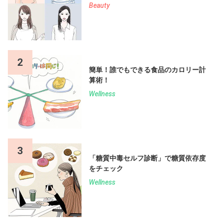
Beauty
2
簡単！誰でもできる食品のカロリー計
算術！
Wellness
3
「糖質中毒セルフ診断」で糖質依存度
をチェック
Wellness