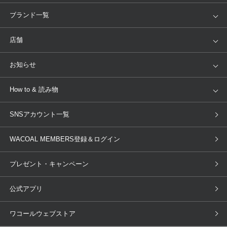
アイテム
ブランド
ブランド一覧
ランキング
セール
WACOAL
Wing
店舗
トピックス
Salute
Yue
店舗を探す
お知らせ
AMPHI
une nana cool
来店予約
新着情報
How to & 読み物
GOCOCi
WACOAL SIZE ORDER
ブラ無料診断
重要なお知らせ
下着の基礎知識
ワコールボディブック
SNSアカウント一覧
OUR WACOAL
YOJOY
取り置き・取り寄せサービス
商品回収
ブラチェック
わたしに合うブラ診断
WACOAL Remamma
Mens Innerwear
WACOAL MEMBERS登録＆ログイン
3Dボディスキャン
お知らせ
ブラパン
ワコールスタイル
CW-X
Imported Brands
プレゼント・キャンペーン
ニュース＆トピックス
フェムケアポータルサイト
大人の工場見学in長崎
Licensed Brands
公式アプリ
大人の工場見学inベトナム
人間科学研究開発センター見学
ブランド一覧へ
店舗体験記（マンガ）
ワコールカルネアプリ使い方ガイ
ワコールウェブストア
ド（マンガ）