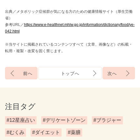
出典／メタボリック症候群が気になる方のための健康情報サイト（厚生労働
省）
参考URL／
https://www.e-healthnet.mhlw.go.jp/information/dictionary/food/ye-
042.html
※当サイトに掲載されているコンテンツすべて（文章、画像など）の転載・
転用・複製・改変を固く禁じます。
前へ
トップへ
次へ
注目タグ
#12星座占い
#デリケートゾーン
#ブラジャー
#むくみ
#ダイエット
#薬膳