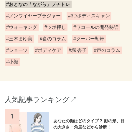
#おとなの「ながら」プチトレ
#ノンワイヤーブラジャー
#3Dボディスキャン
#ウォーキング
#ツボ押し
#ワコールの開発秘話
#三木まゆ美
#食のコラム
#クーパー靭帯
#ショーツ
#ボディケア
#堀 杏子
#声のコラム
#小顔
人気記事ランキング↗︎
1
あなたの顔はどのタイプ？ 顔の形、目
の大きさ・角度などから診断！