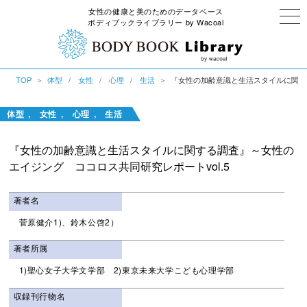
女性の健康と美のためのデータベース
ボディブックライブラリー by Wacoal
TOP
体型
女性
心理
生活
『女性の加齢意識と生活スタイルに関する
ボディブックライブラリー by Wacoal
体型
女性
心理
生活
『女性の加齢意識と生活スタイルに関する調査』～女性の
エイジング ココロス共同研究レポートvol.5
著者名
菅原健介1)、鈴木公啓2）
著者所属
1)聖心女子大学文学部 2)東京未来大学こども心理学部
収録刊行物名