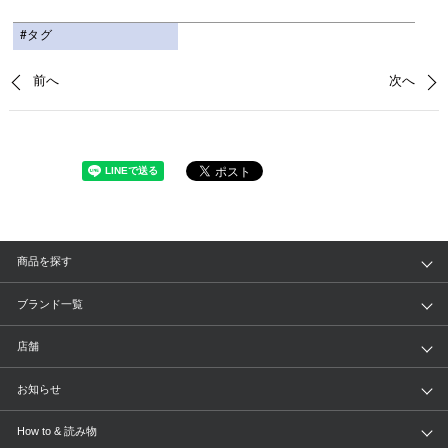
#タグ
前へ
次へ
商品を探す
アイテム
ブランド
ブランド一覧
ランキング
セール
WACOAL
Wing
店舗
トピックス
Salute
Yue
店舗を探す
お知らせ
AMPHI
une nana cool
来店予約
新着情報
How to & 読み物
GOCOCi
WACOAL SIZE ORDER