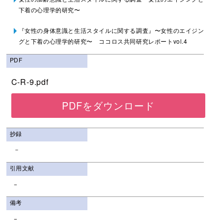
下着の心理学的研究〜
『女性の身体意識と生活スタイルに関する調査』〜女性のエイジン
グと下着の心理学的研究〜 ココロス共同研究レポートvol.4
PDF
C-R-9.pdf
PDFをダウンロード
抄録
－
引用文献
−
備考
−